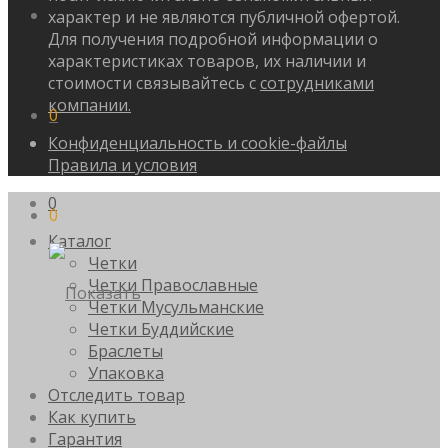
характер и не являются публичной офертой.
Для получения подробной информации о
характеристиках товаров, их наличии и
стоимости связывайтесь с
сотрудниками
компании.
0
Конфиденциальность и cookie-файлы
Правила и условия
0
0
Каталог
Четки
Четки Православные
Четки Мусульманские
Четки Буддийские
Браслеты
Упаковка
Отследить товар
Как купить
Гарантия