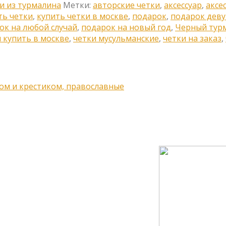
и из турмалина
Метки:
авторские четки
,
аксессуар
,
аксе
ть четки
,
купить четки в москве
,
подарок
,
подарок дев
ок на любой случай
,
подарок на новый год
,
Черный тур
 купить в москве
,
четки мусульманские
,
четки на заказ
,