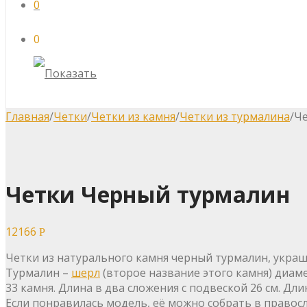
0
0
Главная
/
Четки
/
Четки из камня
/
Четки из турмалина
/
Че
Четки Черный турмалин
12166
Р
Четки из натурального камня черный турмалин, укра
Турмалин –
шерл
(второе название этого камня) диаме
33 камня. Длина в два сложения с подвеской 26 см. Длин
Если понравилась модель, её можно собрать в правос