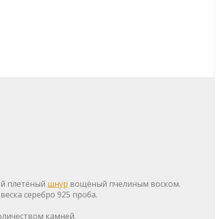
ый плетёный
шнур
вощёный пчелиным воском.
веска серебро 925 проба.
оличеством камней.