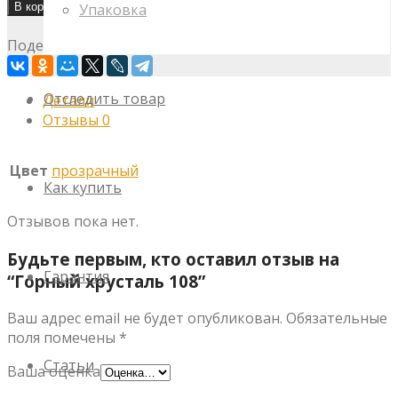
В корзину
Упаковка
Поделитесь с друзьями:
Отследить товар
Детали
Отзывы
0
Цвет
прозрачный
Как купить
Отзывов пока нет.
Будьте первым, кто оставил отзыв на
Гарантия
“Горный хрусталь 108”
Ваш адрес email не будет опубликован.
Обязательные
поля помечены
*
Статьи
Ваша оценка