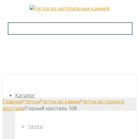
Каталог
Главная
/
Четки
/
Четки из камня
/
Четки из горного
хрусталя
/
Горный хрусталь 108
Четки