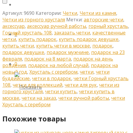
Артикул:
9690
Категории:
Четки
,
Четки из камня
,
Четки из горного хрусталя
Метки:
авторские четки
,
аксессуар
,
аксессуар ручной работы
,
горный хрусталь
,
Горный хрусталь 108
,
заказать четки
,
качественные
0
четки
,
купить подарок
,
купить подарок девушке
,
купить четки
,
купить четки в москве
,
подарок
,
подарок девушке
,
подарок мужчине
,
подарок на 23
февраля
,
подарок на 8 марта
,
подарок на день
0
рождения
,
подарок на любой случай
,
подарок на
новый год
,
Хрусталь с серебром
,
четки
,
четки
буддийские
,
четки в подарок
,
четки Горный хрусталь
108
,
четки для коллекций
,
четки для рук
,
четки из
горного хрусталя
,
четки купить
,
четки купить в
москве
,
четки на заказ
,
четки ручной работы
,
четки
Хрусталь с серебром
Похожие товары