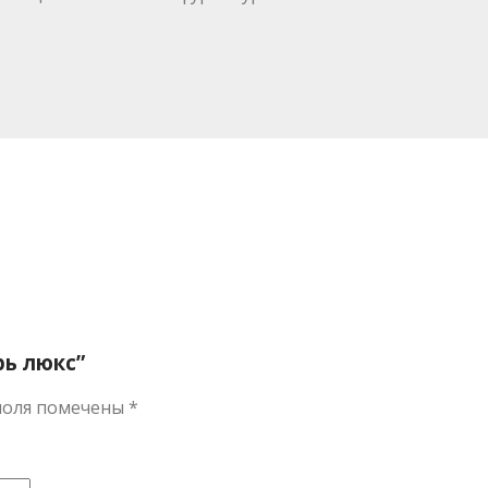
рь люкс”
поля помечены
*