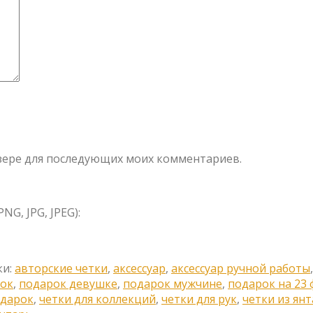
аузере для последующих моих комментариев.
G, JPG, JPEG):
ки:
авторские четки
,
аксессуар
,
аксессуар ручной работы
ок
,
подарок девушке
,
подарок мужчине
,
подарок на 23 
одарок
,
четки для коллекций
,
четки для рук
,
четки из янт