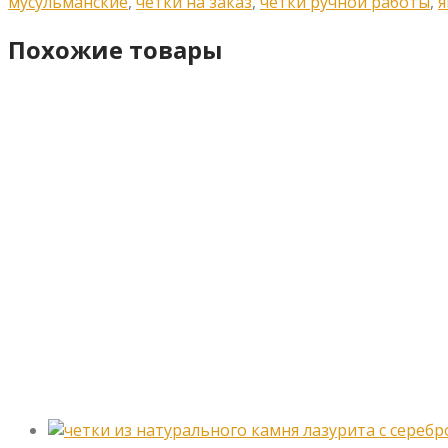
мусульманские
,
четки на заказ
,
четки ручной работы
,
я
Похожие товары